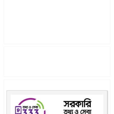
প্রধানমন্ত্রীর কার্যালয়
মুক্তিযুদ্ধ বিষয়ক মন্ত্রণালয়
বঙ্গবন্ধু শেখ মুজিবুর রহমান
বাংলাদেশ ফরম
শিক্ষক বাতায়ন
EMIS | DSHE
Quick Links
BANBEIS
ICT for Enhancing Quality of Education (NING)
জরুরি হটলাইন